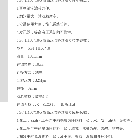
SGF-H160*10双筒高压管路过滤器性能特点：
1.更换清洗滤芯方便。
2.纳污量大，过滤精度高。
3.安装使用方便，简化系统管路。
4.发讯器，提高液压系统的可靠性。
SGF-H160*10双筒高压管路过滤器技术参数：
型号：SGF-H160*10
流量：160L/min
过滤精度：10μm
连接方式：法兰
公称压力：32Mpa
通径：32mm
滤芯材质：玻璃纤维
过滤介质：水一乙二醇、一般液压油
SGF-H160*10双筒高压管路过滤器应用领域：
1.化工，石油化工生产中的弱腐蚀性物料，如：水、氨、油品、烃类等。
2.化工生产中的腐蚀性物料，如：烧碱、浓稀硫酸、碳酸、醋酸等。
3.制冷中的低温物料，如：液甲烷、液氨、液氧和各种冷剂。